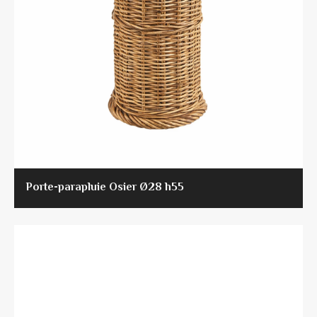
Porte-parapluie Osier Ø28 h55