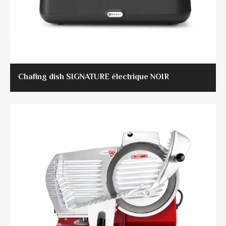
Chafing dish SIGNATURE électrique NOIR