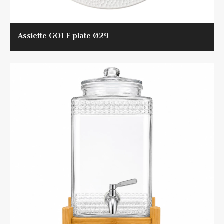
Assiette GOLF plate Ø29