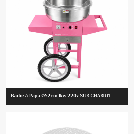
Barbe à Papa Ø52cm 1kw 220v SUR CHARIOT