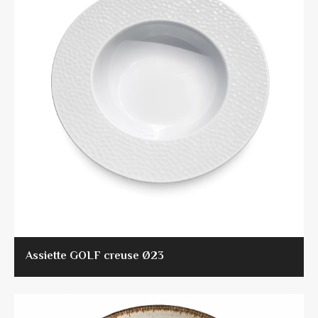
Assiette GOLF creuse Ø23